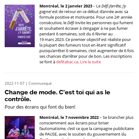
Montréal, le 2 janvier 2023
– Le
Défi J’arrête, j’y
gagne!
est de retour en ce début d’année avec sa
formule positive et motivante. Pour une 24
année
e
consécutive, le
Défi
invite les personnes qui fument
et souhaitent écraser à s’engager à ne pas fumer
pendant 6 semaines, soit du 6 février au
19 mars 2023. Ce premier objectif est réaliste pour
la plupart des fumeurs tout en étant significatif
puisqu’arrêter 6 semaines, c’est augmenter de 6 fois
ses chances d’arrêter pour de bon. Les inscriptions
se font à
defitabac.ca
.
Lire la suite
2022-11-07
|
Communiqué
Change de mode. C’est toi qui as le
contrôle.
Pour des écrans qui font du bien!
Montréal, le 7 novembre 2022
– Se brancher plus
consciemment aux écrans pour briser
l’automatisme, c’est ce que la campagne publicitaire
de PAUSE, avec le soutien du gouvernement du