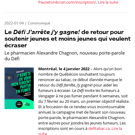
Pausetonécran.com/inscription/
.
Lire la suite
2022-01-04
|
Communiqué
Le
Défi J’arrête j’y gagne!
de retour pour
soutenir jeunes et moins jeunes qui veulent
écraser
Le pharmacien Alexandre Chagnon, nouveau porte-parole
du Défi
Montréal, le 4 janvier 2022
– Alors qu’un bon
nombre de Québécois souhaitent toujours
renoncer au tabac, ce début d’année marque le
retour du
Défi J’arrête, j’y gagne!
pour aider les
fumeurs à écraser. Le
Défi
invite les fumeurs à
s’engager à ne pas fumer pendant 6 semaines, soit
du 7 février au 20 mars, un premier objectif réaliste.
Et à l’occasion de ce rendez-vous incontournable
annuel, la campagne met de l’avant son nouveau
porte-parole, le pharmacien Alexandre Chagnon,
entre autres pour joindre les jeunes fumeurs. Les
inscriptions sont en cours à
defitabac.ca
.
Lire la
suite