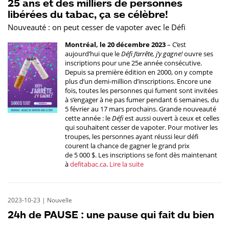
25 ans et des milliers de personnes
libérées du tabac, ça se célèbre!
Nouveauté : on peut cesser de vapoter avec le Défi
Montréal, le 20 décembre 2023
– C’est
aujourd’hui que le
Défi J’arrête, j’y gagne!
ouvre ses
inscriptions pour une 25e année consécutive.
Depuis sa première édition en 2000, on y compte
plus d’un demi-million d’inscriptions. Encore une
fois, toutes les personnes qui fument sont invitées
à s’engager à ne pas fumer pendant 6 semaines, du
5 février au 17 mars prochains. Grande nouveauté
cette année : le
Défi
est aussi ouvert à ceux et celles
qui souhaitent cesser de vapoter. Pour motiver les
troupes, les personnes ayant réussi leur défi
courent la chance de gagner le grand prix
de 5 000 $. Les inscriptions se font dès maintenant
à
defitabac.ca
.
Lire la suite
2023-10-23
|
Nouvelle
24h de PAUSE : une pause qui fait du bien