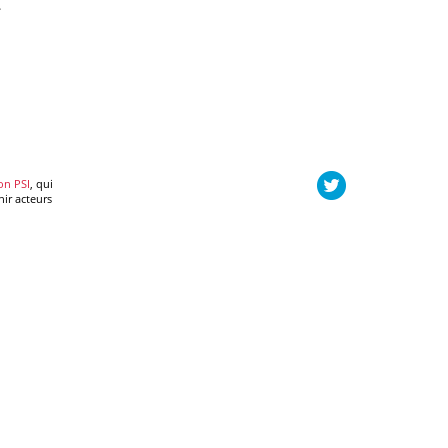
.
on PSI
, qui
nir acteurs