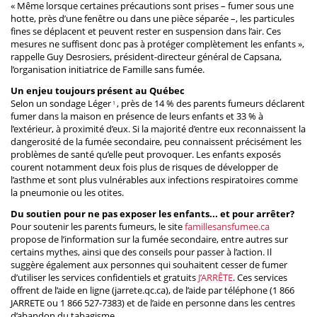
« Même lorsque certaines précautions sont prises – fumer sous une
hotte, près d’une fenêtre ou dans une pièce séparée –, les particules
fines se déplacent et peuvent rester en suspension dans l’air. Ces
mesures ne suffisent donc pas à protéger complètement les enfants »,
rappelle Guy Desrosiers, président-directeur général de Capsana,
l’organisation initiatrice de Famille sans fumée.
Un enjeu toujours présent au Québec
Selon un sondage Léger
, près de 14 % des parents fumeurs déclarent
1
fumer dans la maison en présence de leurs enfants et 33 % à
l’extérieur, à proximité d’eux. Si la majorité d’entre eux reconnaissent la
dangerosité de la fumée secondaire, peu connaissent précisément les
problèmes de santé qu’elle peut provoquer. Les enfants exposés
courent notamment deux fois plus de risques de développer de
l’asthme et sont plus vulnérables aux infections respiratoires comme
la pneumonie ou les otites.
Du soutien pour ne pas exposer les enfants... et pour arrêter?
Pour soutenir les parents fumeurs, le site
famillesansfumee.ca
propose de l’information sur la fumée secondaire, entre autres sur
certains mythes, ainsi que des conseils pour passer à l’action. Il
suggère également aux personnes qui souhaitent cesser de fumer
d’utiliser les services confidentiels et gratuits
J’ARRÊTE
. Ces services
offrent de l’aide en ligne (jarrete.qc.ca), de l’aide par téléphone (1 866
JARRETE ou 1 866 527-7383) et de l’aide en personne dans les centres
d’abandon du tabagisme.