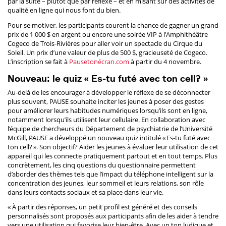
par la suite – plutôt que par réflexe – et en misant sur des activités de
qualité en ligne qui nous font du bien.
Pour se motiver, les participants courent la chance de gagner un grand
prix de 1 000 $ en argent ou encore une soirée VIP à l'Amphithéâtre
Cogeco de Trois-Rivières pour aller voir un spectacle du Cirque du
Soleil. Un prix d’une valeur de plus de 500 $, gracieuseté de Cogeco.
L’inscription se fait à
Pausetonécran.com
à partir du 4 novembre.
Nouveau: le quiz « Es-tu futé avec ton cell? »
Au-delà de les encourager à développer le réflexe de se déconnecter
plus souvent, PAUSE souhaite inciter les jeunes à poser des gestes
pour améliorer leurs habitudes numériques lorsqu’ils sont en ligne,
notamment lorsqu’ils utilisent leur cellulaire. En collaboration avec
l’équipe de chercheurs du Département de psychiatrie de l’Université
McGill, PAUSE a développé un nouveau quiz intitulé « Es-tu futé avec
ton cell? ». Son objectif? Aider les jeunes à évaluer leur utilisation de cet
appareil qui les connecte pratiquement partout et en tout temps. Plus
concrètement, les cinq questions du questionnaire permettent
d’aborder des thèmes tels que l’impact du téléphone intelligent sur la
concentration des jeunes, leur sommeil et leurs relations, son rôle
dans leurs contacts sociaux et sa place dans leur vie.
« À partir des réponses, un petit profil est généré et des conseils
personnalisés sont proposés aux participants afin de les aider à tendre
vers une utilisation qui favorise leur bien-être. Avec un ton ludique et