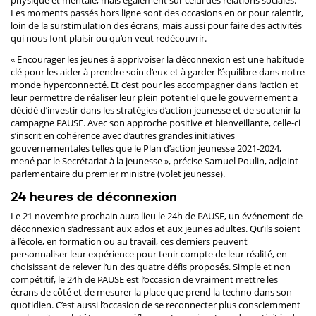
Les moments passés hors ligne sont des occasions en or pour ralentir,
loin de la surstimulation des écrans, mais aussi pour faire des activités
qui nous font plaisir ou qu’on veut redécouvrir.
« Encourager les jeunes à apprivoiser la déconnexion est une habitude
clé pour les aider à prendre soin d’eux et à garder l’équilibre dans notre
monde hyperconnecté. Et c’est pour les accompagner dans l’action et
leur permettre de réaliser leur plein potentiel que le gouvernement a
décidé d’investir dans les stratégies d’action jeunesse et de soutenir la
campagne PAUSE. Avec son approche positive et bienveillante, celle-ci
s’inscrit en cohérence avec d’autres grandes initiatives
gouvernementales telles que le Plan d’action jeunesse 2021-2024,
mené par le Secrétariat à la jeunesse », précise Samuel Poulin, adjoint
parlementaire du premier ministre (volet jeunesse).
24 heures de déconnexion
Le 21 novembre prochain aura lieu le 24h de PAUSE, un événement de
déconnexion s’adressant aux ados et aux jeunes adultes. Qu’ils soient
à l’école, en formation ou au travail, ces derniers peuvent
personnaliser leur expérience pour tenir compte de leur réalité, en
choisissant de relever l’un des quatre défis proposés. Simple et non
compétitif, le 24h de PAUSE est l’occasion de vraiment mettre les
écrans de côté et de mesurer la place que prend la techno dans son
quotidien. C’est aussi l’occasion de se reconnecter plus consciemment