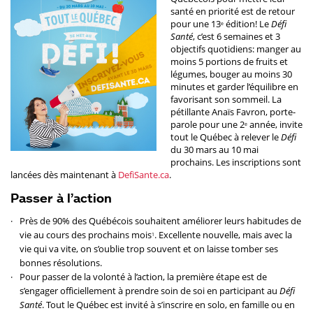
santé en priorité est de retour
pour une 13
édition! Le
Défi
e
Santé
, c’est 6 semaines et 3
objectifs quotidiens: manger au
moins 5 portions de fruits et
légumes, bouger au moins 30
minutes et garder l’équilibre en
favorisant son sommeil. La
pétillante Anaïs Favron, porte-
parole pour une 2
année, invite
e
tout le Québec à relever le
Défi
du 30 mars au 10 mai
prochains. Les inscriptions sont
lancées dès maintenant à
DefiSante.ca
.
Passer à l’action
Près de 90% des Québécois souhaitent améliorer leurs habitudes de
vie au cours des prochains mois
. Excellente nouvelle, mais avec la
1
vie qui va vite, on s’oublie trop souvent et on laisse tomber ses
bonnes résolutions.
Pour passer de la volonté à l’action, la première étape est de
s’engager officiellement à prendre soin de soi en participant au
Défi
Santé
. Tout le Québec est invité à s’inscrire en solo, en famille ou en