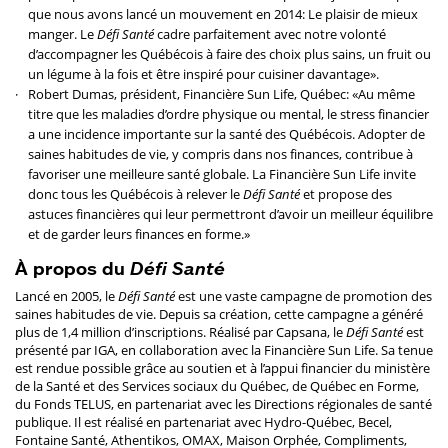
que nous avons lancé un mouvement en 2014: Le plaisir de mieux
manger. Le
Défi Santé
cadre parfaitement avec notre volonté
d’accompagner les Québécois à faire des choix plus sains, un fruit ou
un légume à la fois et être inspiré pour cuisiner davantage».
Robert Dumas, président, Financière Sun Life, Québec: «Au même
titre que les maladies d’ordre physique ou mental, le stress financier
a une incidence importante sur la santé des Québécois. Adopter de
saines habitudes de vie, y compris dans nos finances, contribue à
favoriser une meilleure santé globale. La Financière Sun Life invite
donc tous les Québécois à relever le
Défi Santé
et propose des
astuces financières qui leur permettront d’avoir un meilleur équilibre
et de garder leurs finances en forme.»
À propos du
Défi Santé
Lancé en 2005, le
Défi Santé
est une vaste campagne de promotion des
saines habitudes de vie. Depuis sa création, cette campagne a généré
plus de 1,4 million d’inscriptions. Réalisé par Capsana, le
Défi Santé
est
présenté par IGA, en collaboration avec la Financière Sun Life. Sa tenue
est rendue possible grâce au soutien et à l’appui financier du ministère
de la Santé et des Services sociaux du Québec, de Québec en Forme,
du Fonds TELUS, en partenariat avec les Directions régionales de santé
publique. Il est réalisé en partenariat avec Hydro-Québec, Becel,
Fontaine Santé, Athentikos, OMAX, Maison Orphée, Compliments,