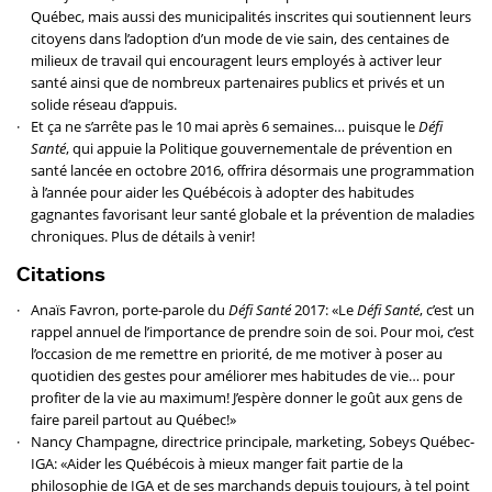
Québec, mais aussi des municipalités inscrites qui soutiennent leurs
citoyens dans l’adoption d’un mode de vie sain, des centaines de
milieux de travail qui encouragent leurs employés à activer leur
santé ainsi que de nombreux partenaires publics et privés et un
solide réseau d’appuis.
Et ça ne s’arrête pas le 10 mai après 6 semaines… puisque le
Défi
Santé
, qui appuie la Politique gouvernementale de prévention en
santé lancée en octobre 2016, offrira désormais une programmation
à l’année pour aider les Québécois à adopter des habitudes
gagnantes favorisant leur santé globale et la prévention de maladies
chroniques. Plus de détails à venir!
Citations
Anaïs Favron, porte-parole du
Défi Santé
2017: «Le
Défi Santé
, c’est un
rappel annuel de l’importance de prendre soin de soi. Pour moi, c’est
l’occasion de me remettre en priorité, de me motiver à poser au
quotidien des gestes pour améliorer mes habitudes de vie… pour
profiter de la vie au maximum! J’espère donner le goût aux gens de
faire pareil partout au Québec!»
Nancy Champagne, directrice principale, marketing, Sobeys Québec-
IGA: «Aider les Québécois à mieux manger fait partie de la
philosophie de IGA et de ses marchands depuis toujours, à tel point