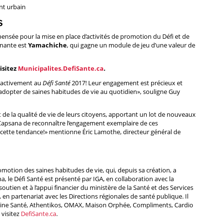
nt urbain
S
nsée pour la mise en place d’activités de promotion du Défi et de
gnante est
Yamachiche
, qui gagne un module de jeu d’une valeur de
isitez
Municipalites.DefiSante.ca
.
pé activement au
Défi Santé
2017! Leur engagement est précieux et
adopter de saines habitudes de vie au quotidien», souligne Guy
it de la qualité de vie de leurs citoyens, apportant un lot de nouveaux
Capsana de reconnaître l’engagement exemplaire de ces
e cette tendance!» mentionne Éric Lamothe, directeur général de
otion des saines habitudes de vie, qui, depuis sa création, a
na, le Défi Santé est présenté par IGA, en collaboration avec la
outien et à l’appui financier du ministère de la Santé et des Services
 partenariat avec les Directions régionales de santé publique. Il
taine Santé, Athentikos, OMAX, Maison Orphée, Compliments, Cardio
 visitez
DefiSante.ca
.