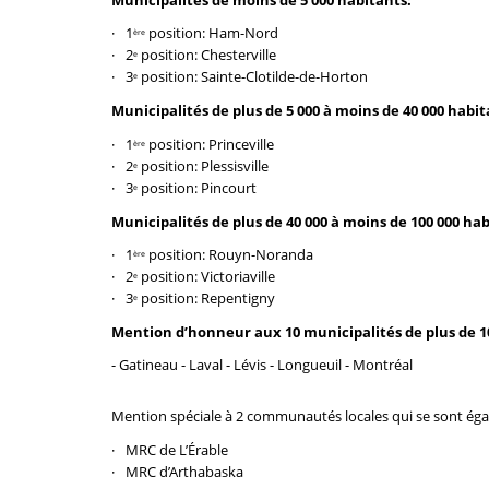
1
position: Ham-Nord
ère
2
position: Chesterville
e
3
position: Sainte-Clotilde-de-Horton
e
Municipalités de plus de 5 000 à moins de 40 000 habit
1
position: Princeville
ère
2
position: Plessisville
e
3
position: Pincourt
e
Municipalités de plus de 40 000 à moins de 100 000 hab
1
position: Rouyn-Noranda
ère
2
position: Victoriaville
e
3
position: Repentigny
e
Mention d’honneur aux 10 municipalités de plus de 1
- Gatineau - Laval - Lévis - Longueuil - Montréal
Mention spéciale à 2 communautés locales qui se sont égal
MRC de L’Érable
MRC d’Arthabaska