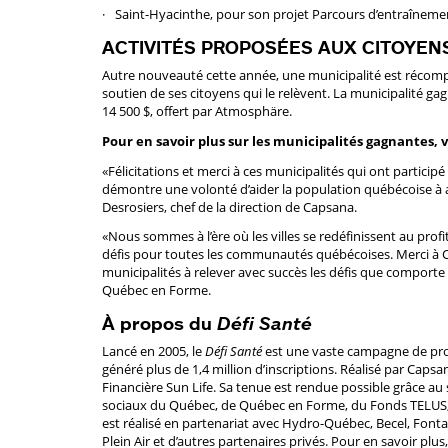
Saint-Hyacinthe, pour son projet Parcours d’entraîneme
ACTIVITÉS PROPOSÉES AUX CITOYEN
Autre nouveauté cette année, une municipalité est récompe
soutien de ses citoyens qui le relèvent. La municipalité ga
14 500 $, offert par Atmosphäre.
Pour en savoir plus sur les municipalités gagnantes, v
«Félicitations et merci à ces municipalités qui ont partici
démontre une volonté d’aider la population québécoise à 
Desrosiers, chef de la direction de Capsana.
«Nous sommes à l’ère où les villes se redéfinissent au prof
défis pour toutes les communautés québécoises. Merci à 
municipalités à relever avec succès les défis que comport
Québec en Forme.
À propos du
Défi Santé
Lancé en 2005, le
Défi Santé
est une vaste campagne de prom
généré plus de 1,4 million d’inscriptions. Réalisé par Capsa
Financière Sun Life. Sa tenue est rendue possible grâce au s
sociaux du Québec, de Québec en Forme, du Fonds TELUS, en
est réalisé en partenariat avec Hydro-Québec, Becel, Fon
Plein Air et d’autres partenaires privés. Pour en savoir plus,