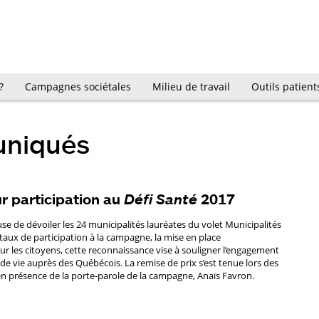
?
Campagnes sociétales
Milieu de travail
Outils patient
uniqués
r participation au
Défi Santé
2017
e de dévoiler les 24 municipalités lauréates du volet Municipalités
aux de participation à la campagne, la mise en place
our les citoyens, cette reconnaissance vise à souligner l’engagement
e vie auprès des Québécois. La remise de prix s’est tenue lors des
en présence de la porte-parole de la campagne, Anaïs Favron.