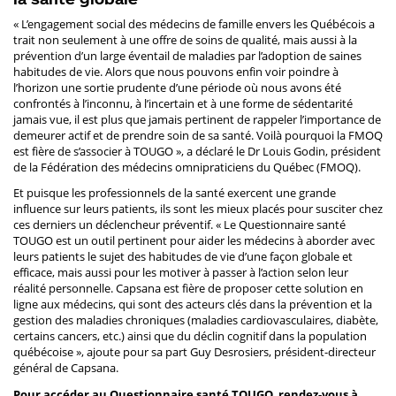
« L’engagement social des médecins de famille envers les Québécois a
trait non seulement à une offre de soins de qualité, mais aussi à la
prévention d’un large éventail de maladies par l’adoption de saines
habitudes de vie. Alors que nous pouvons enfin voir poindre à
l’horizon une sortie prudente d’une période où nous avons été
confrontés à l’inconnu, à l’incertain et à une forme de sédentarité
jamais vue, il est plus que jamais pertinent de rappeler l’importance de
demeurer actif et de prendre soin de sa santé. Voilà pourquoi la FMOQ
est fière de s’associer à TOUGO », a déclaré le Dr Louis Godin, président
de la Fédération des médecins omnipraticiens du Québec (FMOQ).
Et puisque les professionnels de la santé exercent une grande
influence sur leurs patients, ils sont les mieux placés pour susciter chez
ces derniers un déclencheur préventif. « Le Questionnaire santé
TOUGO est un outil pertinent pour aider les médecins à aborder avec
leurs patients le sujet des habitudes de vie d’une façon globale et
efficace, mais aussi pour les motiver à passer à l’action selon leur
réalité personnelle. Capsana est fière de proposer cette solution en
ligne aux médecins, qui sont des acteurs clés dans la prévention et la
gestion des maladies chroniques (maladies cardiovasculaires, diabète,
certains cancers, etc.) ainsi que du déclin cognitif dans la population
québécoise », ajoute pour sa part Guy Desrosiers, président-directeur
général de Capsana.
Pour accéder au Questionnaire santé TOUGO, rendez-vous à