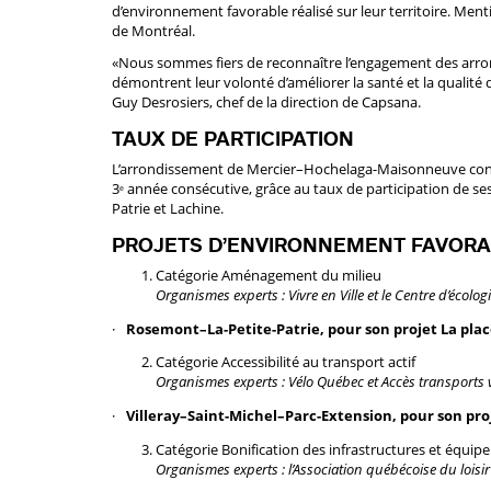
d’environnement favorable réalisé sur leur territoire. Menti
de Montréal.
«Nous sommes fiers de reconnaître l’engagement des arron
démontrent leur volonté d’améliorer la santé et la qualité 
Guy Desrosiers, chef de la direction de Capsana.
TAUX DE PARTICIPATION
L’arrondissement de Mercier–Hochelaga-Maisonneuve cons
3
année consécutive, grâce au taux de participation de ses
e
Patrie et Lachine.
PROJETS D’ENVIRONNEMENT FAVOR
Catégorie Aménagement du milieu
Organismes experts : Vivre en Ville et le Centre d’écolo
Rosemont–La-Petite-Patrie, pour son projet La pl
Catégorie Accessibilité au transport actif
Organismes experts : Vélo Québec et Accès transports 
Villeray–Saint-Michel–Parc-Extension, pour son pro
Catégorie Bonification des infrastructures et équipem
Organismes experts : l’Association québécoise du loisir 