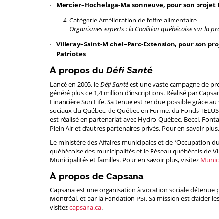
Mercier–Hochelaga-Maisonneuve, pour son proje
Catégorie Amélioration de l’offre alimentaire
Organismes experts : la Coalition québécoise sur la pro
Villeray–Saint-Michel–Parc-Extension, pour son pro
Patriotes
À propos du
Défi Santé
Lancé en 2005, le
Défi Santé
est une vaste campagne de prom
généré plus de 1,4 million d’inscriptions. Réalisé par Capsa
Financière Sun Life. Sa tenue est rendue possible grâce au s
sociaux du Québec, de Québec en Forme, du Fonds TELUS, en
est réalisé en partenariat avec Hydro-Québec, Becel, Fon
Plein Air et d’autres partenaires privés. Pour en savoir plus,
Le ministère des Affaires municipales et de l’Occupation du
québécoise des municipalités et le Réseau québécois de Vill
Municipalités et familles. Pour en savoir plus, visitez
Munici
À propos de Capsana
Capsana est une organisation à vocation sociale détenue par
Montréal, et par la Fondation PSI. Sa mission est d’aider le
visitez
capsana.ca
.