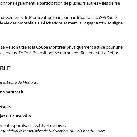
onnons également la participation de plusieurs autres villes de l’île
dissements de Montréal, qui par leur participation au
Défi Santé
,
de vie des Montréalais. Félicitations et merci aux gagnants!» souligne
erve son titre et la Coupe Montréal physiquement active pour une
 citoyens. En 2
et 3
positions se retrouvent Rosemont–La-Petite-
e
e
ABLE
gie urbaine de Montréal
ace Shamrock
viables
jet Culture Vélo
ents sportifs, récréatifs et de loisirs
municipal et le ministère de l’Éducation, du Loisir et du Sport